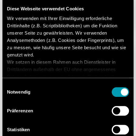
HISTÓRIAS DE SUCESSO
Diese Webseite verwendet Cookies
Um trio forte
Wir verwenden mit Ihrer Einwilligung erforderliche
05. Dezember 2024
Lesedauer: 2 Minutos
Drittinhalte (z.B. Scriptbibliotheken) um die Funktion
unserer Seite zu gewährleisten. Wir verwenden
Analysemethoden (z.B. Cookies oder Fingerprints), um
zu messen, wie häufig unsere Seite besucht und wie sie
genutzt wird.
Wir setzen in diesem Rahmen auch Dienstleister in
Drittländern außerhalb der EU ohne angemessenes
Datenschutzniveau ein, was folgende Risiken birgt:
Zugriff durch Behörden ohne Information, keine
Einwilligungsauswahl
Betroffenenrechte, keine Rechtsmittel, Kontrollverlust.
Notwendig
Mit Ihrer Zustimmung willigen Sie in die oben
beschriebenen Vorgänge ein. Sie können Ihre
Präferenzen
Einwilligung mit Wirkung für die Zukunft widerrufen. Mehr
EMPRESA
Informationen finden Sie in unserer
Juntos - do laboratório à produção
Datenschutzerklärung.
Statistiken