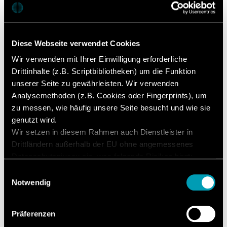
unserer Umstellung innerhalb einer Toleranz von zehn
bis maximal 15 Prozent konstant bleibt“, merkt
Vivekanand Kamat an. „Vor allem legen wir hohen Wert
auf einfache Umrüstsysteme, die die Komplexität bei
Diese Webseite verwendet Cookies
der Bedienung reduzieren und das Risiko von
Wir verwenden mit Ihrer Einwilligung erforderliche
Bedienfehlern minimieren. Diese Erwartungen hat die
Drittinhalte (z.B. Scriptbibliotheken) um die Funktion
2090i WiP von Anfang an erfüllt und sogar
unserer Seite zu gewährleisten. Wir verwenden
übertroffen.“
Analysemethoden (z.B. Cookies oder Fingerprints), um
zu messen, wie häufig unsere Seite besucht und wie sie
genutzt wird.
Wir setzen in diesem Rahmen auch Dienstleister in
Drittländern außerhalb der EU ohne angemessenes
Datenschutzniveau ein, was folgende Risiken birgt:
Zugriff durch Behörden ohne Information, keine
Einwilligungsauswahl
Betroffenenrechte, keine Rechtsmittel, Kontrollverlust.
Notwendig
Mit Ihrer Zustimmung willigen Sie in die oben
beschriebenen Vorgänge ein. Sie können Ihre
Präferenzen
Einwilligung mit Wirkung für die Zukunft widerrufen. Mehr