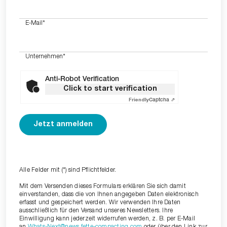
E-Mail
*
Unternehmen
*
Anti-Robot Verification
Click to start verification
Friendly
Captcha ⇗
Alle Felder mit (*) sind Pflichtfelder.
Mit dem Versenden dieses Formulars erklären Sie sich damit
einverstanden, dass die von Ihnen angegeben Daten elektronisch
erfasst und gespeichert werden. Wir verwenden Ihre Daten
ausschließlich für den Versand unseres Newsletters. Ihre
Einwilligung kann jederzeit widerrufen werden, z. B. per E-Mail
an
Whats-Next@news.fette-compacting.com
oder über den Link zur