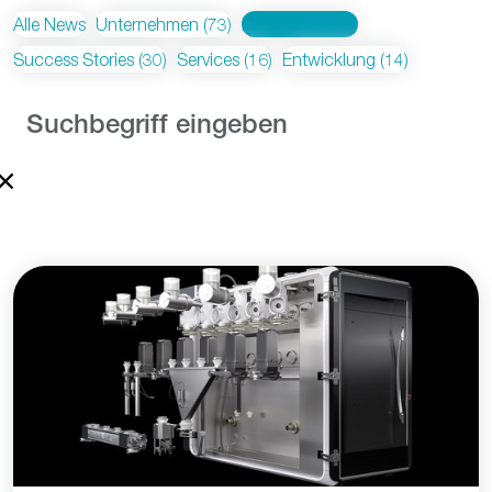
Alle News
Unternehmen
(73)
Produktion
(39)
Success Stories
(30)
Services
(16)
Entwicklung
(14)