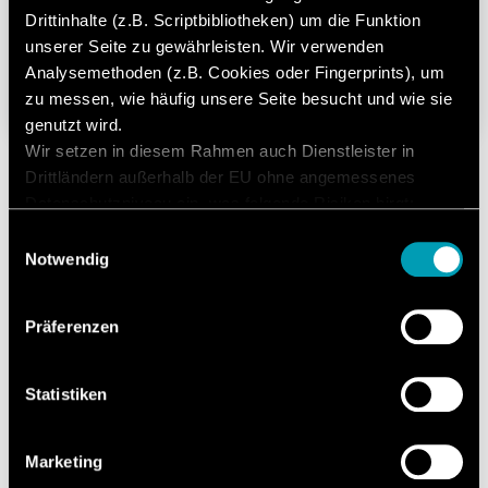
Drittinhalte (z.B. Scriptbibliotheken) um die Funktion
Tablettierwerkzeuge – Jeder
unserer Seite zu gewährleisten. Wir verwenden
Handgriff zählt
Analysemethoden (z.B. Cookies oder Fingerprints), um
zu messen, wie häufig unsere Seite besucht und wie sie
09. August 2021
Lesedauer: 2 Minuten
genutzt wird.
Wir setzen in diesem Rahmen auch Dienstleister in
Drittländern außerhalb der EU ohne angemessenes
Datenschutzniveau ein, was folgende Risiken birgt:
Zugriff durch Behörden ohne Information, keine
Einwilligungsauswahl
2 von 4
Betroffenenrechte, keine Rechtsmittel, Kontrollverlust.
Notwendig
Mit Ihrer Zustimmung willigen Sie in die oben
beschriebenen Vorgänge ein. Sie können Ihre
Präferenzen
Einwilligung mit Wirkung für die Zukunft widerrufen. Mehr
Informationen finden Sie in unserer
Datenschutzerklärung.
Statistiken
Update
für Sie.
Marketing