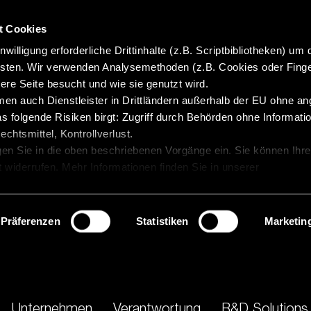
t Cookies
willigung erforderliche Drittinhalte (z.B. Scriptbibliotheken) um 
isten. Wir verwenden Analysemethoden (z.B. Cookies oder Finge
re Seite besucht und wie sie genutzt wird.
en auch Dienstleister in Drittländern außerhalb der EU ohne 
 folgende Risiken birgt: Zugriff durch Behörden ohne Informatio
chtsmittel, Kontrollverlust.
gen Sie in die oben beschriebenen Vorgänge ein. Sie können Ihre
t widerrufen. Mehr Informationen finden Sie in unserer
Präferenzen
Statistiken
Marketin
Unternehmen
Verantwortung
R&D Solutions