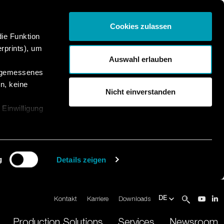
Cookies zulassen
die Funktion
rprints), um
Auswahl erlauben
angemessenes
n, keine
Nicht einverstanden
 Einwilligung
g
Details zeigen
Kontakt
Karriere
Downloads
DE
Production Solutions
Services
Newsroom