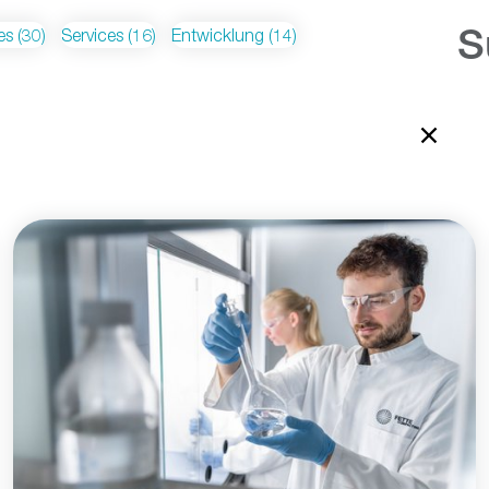
es
(30)
Services
(16)
Entwicklung
(14)