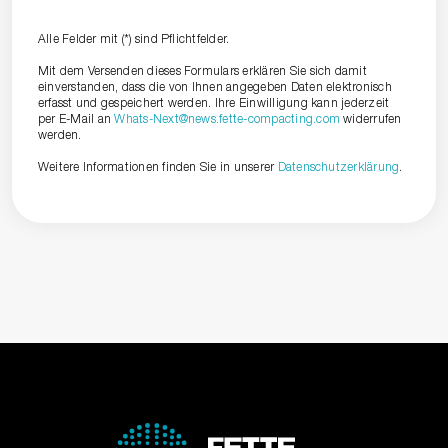
Alle Felder mit (*) sind Pflichtfelder.
Mit dem Versenden dieses Formulars erklären Sie sich damit
einverstanden, dass die von Ihnen angegeben Daten elektronisch
erfasst und gespeichert werden. Ihre Einwilligung kann jederzeit
per E-Mail an
Whats-Next@news.fette-compacting.com
widerrufen
werden.
Weitere Informationen finden Sie in unserer
Datenschutzerklärung
.