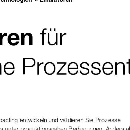
chnologien
Emulatoren
für
ren
e Prozess­en
.
cting entwickeln und validieren Sie Prozesse
das unter produktionsnahen Bedingungen. Anders a