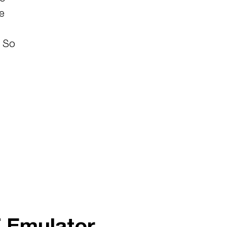
e
. So