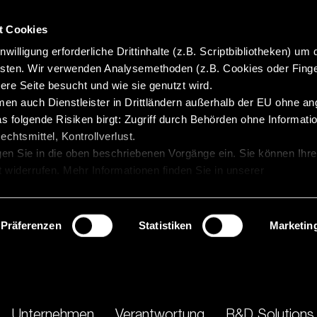
t Cookies
willigung erforderliche Drittinhalte (z.B. Scriptbibliotheken) um 
isten. Wir verwenden Analysemethoden (z.B. Cookies oder Finge
re Seite besucht und wie sie genutzt wird.
en auch Dienstleister in Drittländern außerhalb der EU ohne 
 folgende Risiken birgt: Zugriff durch Behörden ohne Informatio
chtsmittel, Kontrollverlust.
gen Sie in die oben beschriebenen Vorgänge ein. Sie können Ihre
t widerrufen. Mehr Informationen finden Sie in unserer
Präferenzen
Statistiken
Marketin
Unternehmen
Verantwortung
R&D Solutions