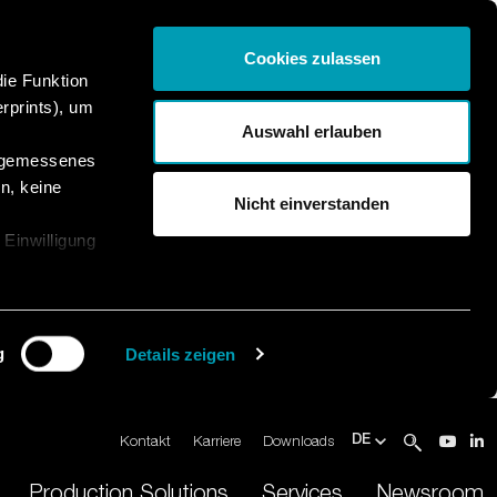
Cookies zulassen
die Funktion
rprints), um
Auswahl erlauben
angemessenes
n, keine
Nicht einverstanden
 Einwilligung
g
Details zeigen
Kontakt
Karriere
Downloads
DE
Production Solutions
Services
Newsroom