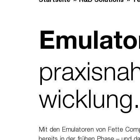
Startseite
R&D Solutions
Te
Emulato
praxisnah
wicklung
Mit den Emulatoren von Fette Compa
bereits in der frühen Phase – und 