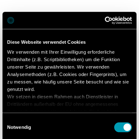
Ihre Suche nach
"FE Serie"
ergab
2 Ergebnisse
Diese Webseite verwendet Cookies
Wir verwenden mit Ihrer Einwilligung erforderliche
Alles
(2)
Seiten
(1)
Downloads
(1)
Drittinhalte (z.B. Scriptbibliotheken) um die Funktion
unserer Seite zu gewährleisten. Wir verwenden
Analysemethoden (z.B. Cookies oder Fingerprints), um
DOWNLOADS
zu messen, wie häufig unsere Seite besucht und wie sie
genutzt wird.
FE Serie
Wir setzen in diesem Rahmen auch Dienstleister in
Broschüre
Drittländern außerhalb der EU ohne angemessenes
Datenschutzniveau ein, was folgende Risiken birgt:
Zugriff durch Behörden ohne Information, keine
Einwilligungsauswahl
Betroffenenrechte, keine Rechtsmittel, Kontrollverlust.
Notwendig
SEITEN
Mit Ihrer Zustimmung willigen Sie in die oben
FE Serie