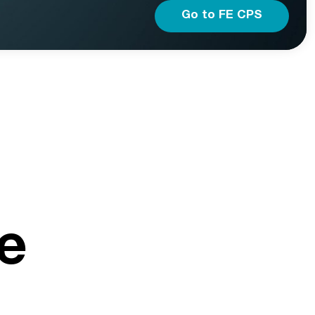
Go to FE CPS
e