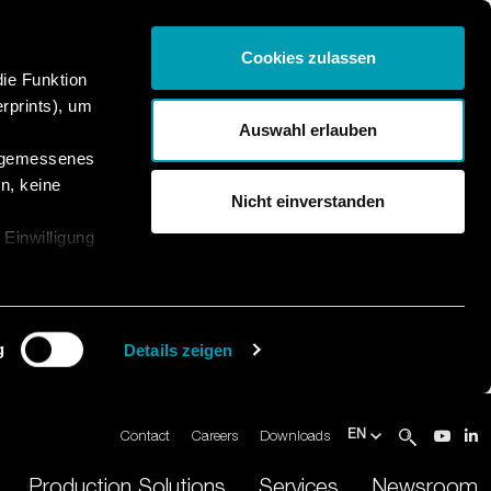
Cookies zulassen
die Funktion
rprints), um
Auswahl erlauben
angemessenes
n, keine
Nicht einverstanden
 Einwilligung
g
Details zeigen
Contact
Careers
Downloads
EN
Production Solutions
Services
Newsroom