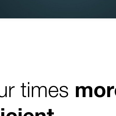
ur times
mor