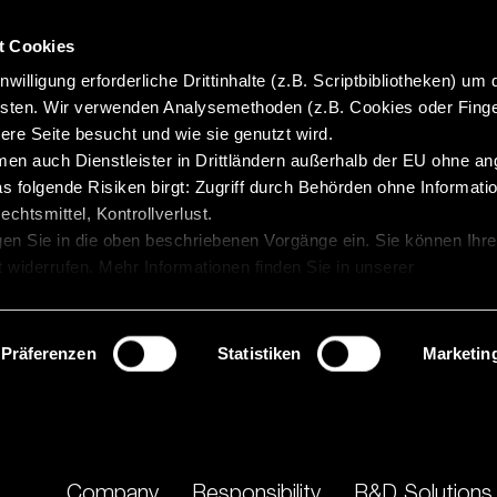
t Cookies
willigung erforderliche Drittinhalte (z.B. Scriptbibliotheken) um 
isten. Wir verwenden Analysemethoden (z.B. Cookies oder Finge
re Seite besucht und wie sie genutzt wird.
en auch Dienstleister in Drittländern außerhalb der EU ohne 
 folgende Risiken birgt: Zugriff durch Behörden ohne Informatio
chtsmittel, Kontrollverlust.
gen Sie in die oben beschriebenen Vorgänge ein. Sie können Ihre
t widerrufen. Mehr Informationen finden Sie in unserer
Präferenzen
Statistiken
Marketin
Company
Responsibility
R&D Solutions