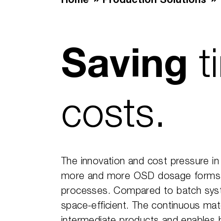
Home
Production Solutions
t
Saving
costs.
The innovation and cost pressure in t
more and more OSD dosage forms a
processes. Compared to batch syst
space-efficient. The continuous mat
intermediate products and enables b