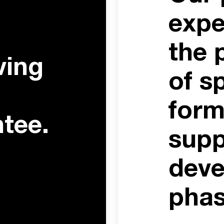
expe
the 
ving
of s
form
ntee.
supp
dev
phas