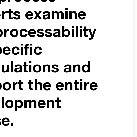
rts examine
processability
pecific
ulations and
ort the entire
elopment
e.