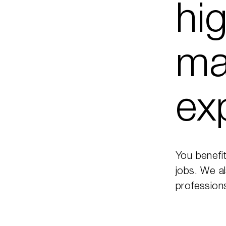
hi
ma
ex
You benefit
jobs. We al
profession