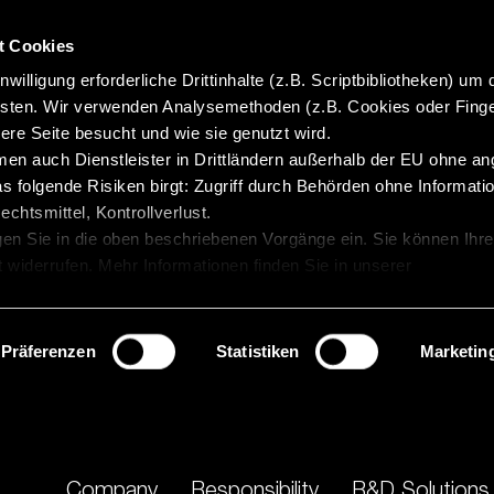
t Cookies
willigung erforderliche Drittinhalte (z.B. Scriptbibliotheken) um 
isten. Wir verwenden Analysemethoden (z.B. Cookies oder Finge
re Seite besucht und wie sie genutzt wird.
en auch Dienstleister in Drittländern außerhalb der EU ohne 
 folgende Risiken birgt: Zugriff durch Behörden ohne Informatio
chtsmittel, Kontrollverlust.
gen Sie in die oben beschriebenen Vorgänge ein. Sie können Ihre
t widerrufen. Mehr Informationen finden Sie in unserer
Präferenzen
Statistiken
Marketin
Company
Responsibility
R&D Solutions