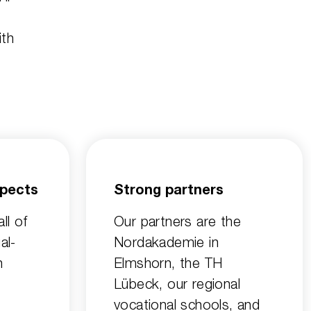
ith
spects
Strong partners
ll of
Our partners are the
al-
Nordakademie in
n
Elmshorn, the TH
Lübeck, our regional
vocational schools, and