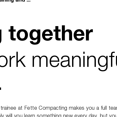
ining and ...
 together
rk meaningf
.
trainee at Fette Compacting makes you a full te
y will you learn something new every day, but you’