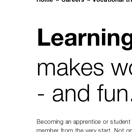
Home
Careers
Vocational tra
Learning
makes wo
- and fun
Becoming an apprentice or student 
member from the very start. Not onl