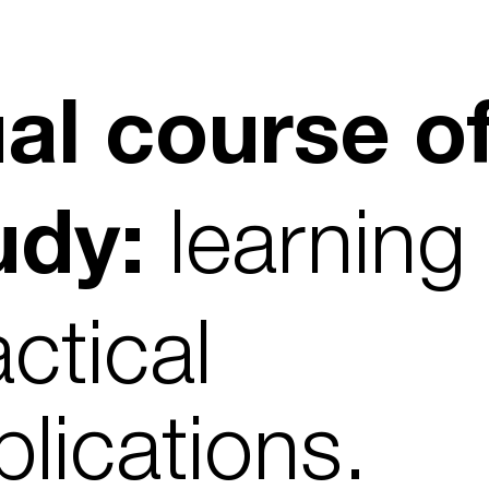
al course o
learning 
udy:
ctical
plications.