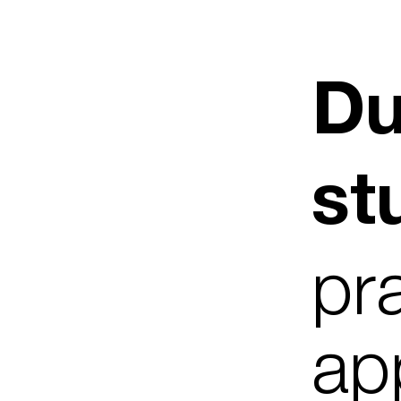
Du
st
pra
ap