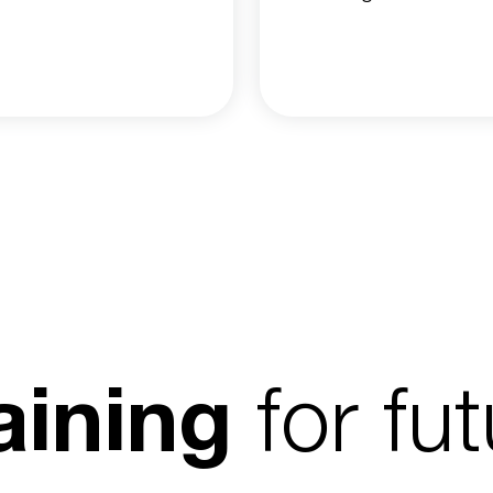
for fu
aining