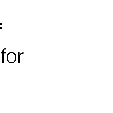
f
for