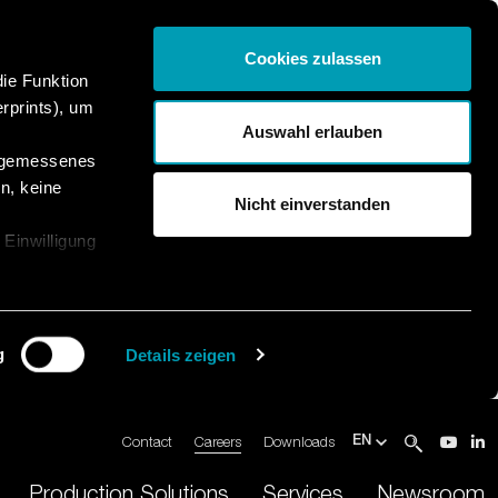
Cookies zulassen
die Funktion
rprints), um
Auswahl erlauben
angemessenes
n, keine
Nicht einverstanden
 Einwilligung
g
Details zeigen
Contact
Careers
Downloads
EN
Production Solutions
Services
Newsroom