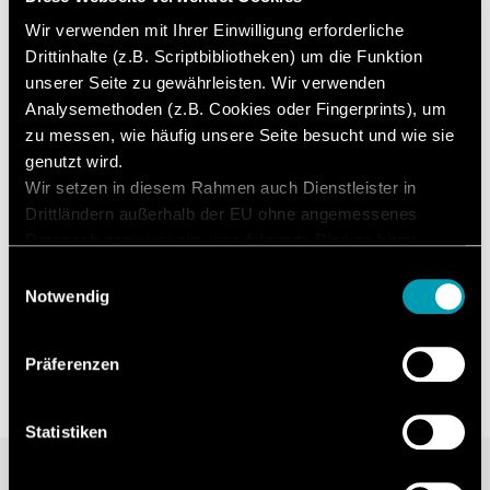
What is and will
Wir verwenden mit Ihrer Einwilligung erforderliche
continue to be
Drittinhalte (z.B. Scriptbibliotheken) um die Funktion
unserer Seite zu gewährleisten. Wir verwenden
Analysemethoden (z.B. Cookies oder Fingerprints), um
important.
zu messen, wie häufig unsere Seite besucht und wie sie
genutzt wird.
Wir setzen in diesem Rahmen auch Dienstleister in
Articles and reports on current developments and
Drittländern außerhalb der EU ohne angemessenes
technological innovations. For even more efficiency!
Datenschutzniveau ein, was folgende Risiken birgt:
Zugriff durch Behörden ohne Information, keine
Einwilligungsauswahl
News and trends
Betroffenenrechte, keine Rechtsmittel, Kontrollverlust.
Notwendig
Mit Ihrer Zustimmung willigen Sie in die oben
beschriebenen Vorgänge ein. Sie können Ihre
Präferenzen
Einwilligung mit Wirkung für die Zukunft widerrufen. Mehr
Informationen finden Sie in unserer
Datenschutzerklärung.
Statistiken