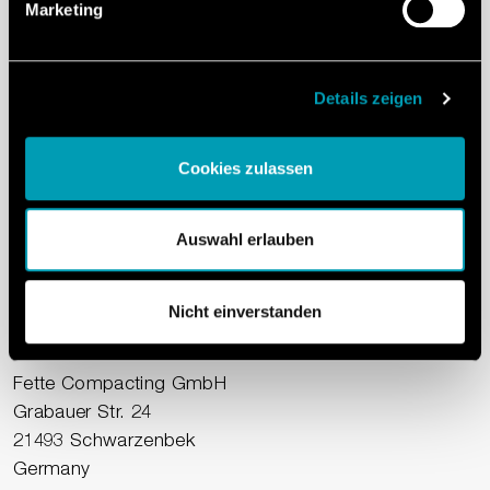
Marketing
Would you like to
know
more about
Details zeigen
Analysis Services?
Cookies zulassen
Our team is available to answer your questions and
Auswahl erlauben
discuss your ideas.
Nicht einverstanden
Customer Development Center
Fette Compacting GmbH
Grabauer Str. 24
21493 Schwarzenbek
Germany