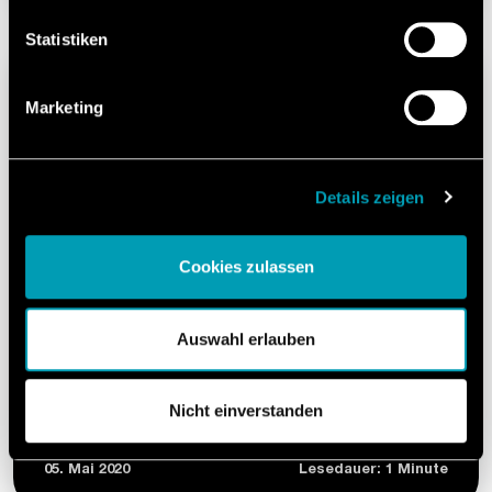
Informationen finden Sie in unserer
Datenschutzerklärung.
Statistiken
Marketing
Details zeigen
Cookies zulassen
UNTERNEHMEN
Auswahl erlauben
Unsere Bewerbungstipps – So
schreibst du aussagekräftige
Bewerbungen und machst dich fit
Nicht einverstanden
für dein Gespräch mit uns.
05. Mai 2020
Lesedauer: 1 Minute