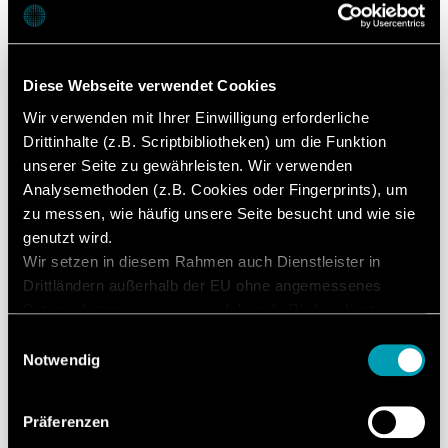
Diese Webseite verwendet Cookies
Wir verwenden mit Ihrer Einwilligung erforderliche
Drittinhalte (z.B. Scriptbibliotheken) um die Funktion
unserer Seite zu gewährleisten. Wir verwenden
Analysemethoden (z.B. Cookies oder Fingerprints), um
zu messen, wie häufig unsere Seite besucht und wie sie
genutzt wird.
Wir setzen in diesem Rahmen auch Dienstleister in
UNTERNEHMEN
Drittländern außerhalb der EU ohne angemessenes
Datenschutzniveau ein, was folgende Risiken birgt:
Der Bewerbungsprozess – Schritt
Zugriff durch Behörden ohne Information, keine
Einwilligungsauswahl
für Schritt erklärt, von der
Betroffenenrechte, keine Rechtsmittel, Kontrollverlust.
Notwendig
Stellensuche bis zum
Mit Ihrer Zustimmung willigen Sie in die oben
Berufseinstieg bei uns.
beschriebenen Vorgänge ein. Sie können Ihre
Präferenzen
Einwilligung mit Wirkung für die Zukunft widerrufen. Mehr
02. Mai 2020
Lesedauer: 1 Minute