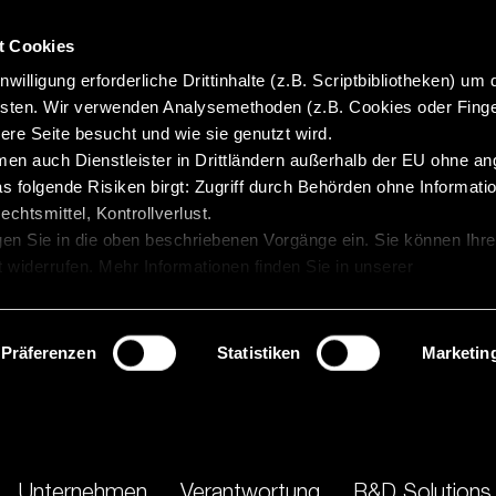
t Cookies
willigung erforderliche Drittinhalte (z.B. Scriptbibliotheken) um 
isten. Wir verwenden Analysemethoden (z.B. Cookies oder Finge
re Seite besucht und wie sie genutzt wird.
en auch Dienstleister in Drittländern außerhalb der EU ohne 
 folgende Risiken birgt: Zugriff durch Behörden ohne Informatio
chtsmittel, Kontrollverlust.
gen Sie in die oben beschriebenen Vorgänge ein. Sie können Ihre
t widerrufen. Mehr Informationen finden Sie in unserer
Präferenzen
Statistiken
Marketin
Unternehmen
Verantwortung
R&D Solutions