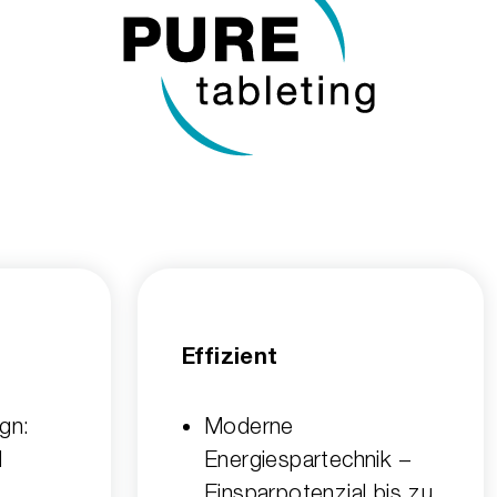
Effizient
gn:
Moderne
d
Energiespartechnik –
Einsparpotenzial bis zu