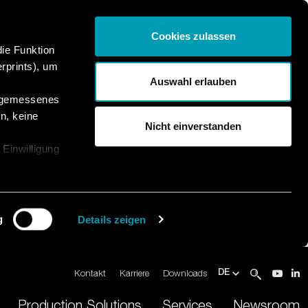
Cookies zulassen
die Funktion
rprints), um
Auswahl erlauben
angemessenes
n, keine
Nicht einverstanden
 Einwilligung
g
Details zeigen
Kontakt
Karriere
Downloads
DE
Production Solutions
Services
Newsroom