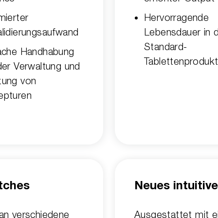
mierter
Hervorragende
lidierungsaufwand
Lebensdauer in 
Standard-
fache Handhabung
Tablettenprodukt
der Verwaltung und
zung von
epturen
tches
Neues intuitiv
 an verschiedene
Ausgestattet mit e