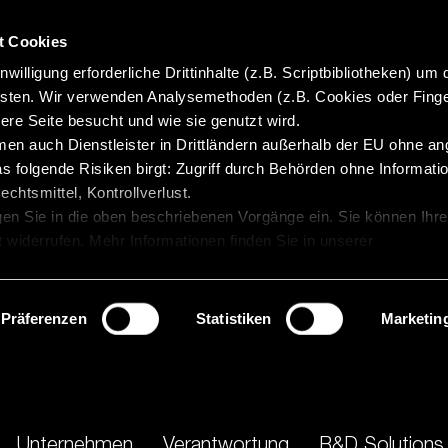
t Cookies
willigung erforderliche Drittinhalte (z.B. Scriptbibliotheken) um 
isten. Wir verwenden Analysemethoden (z.B. Cookies oder Finge
re Seite besucht und wie sie genutzt wird.
en auch Dienstleister in Drittländern außerhalb der EU ohne 
 folgende Risiken birgt: Zugriff durch Behörden ohne Informatio
chtsmittel, Kontrollverlust.
gen Sie in die oben beschriebenen Vorgänge ein. Sie können Ihre
t widerrufen. Mehr Informationen finden Sie in unserer
Präferenzen
Statistiken
Marketin
Unternehmen
Verantwortung
R&D Solutions