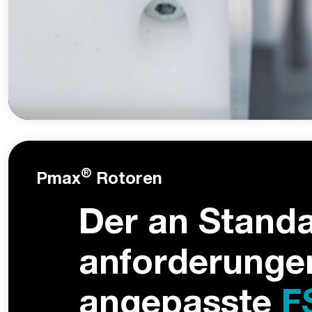
®
Pmax
Rotoren
Der an Stand
anforderunge
angepasste
F