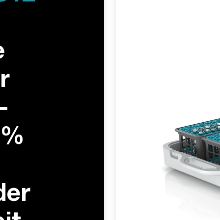
e
r
­
 %
der