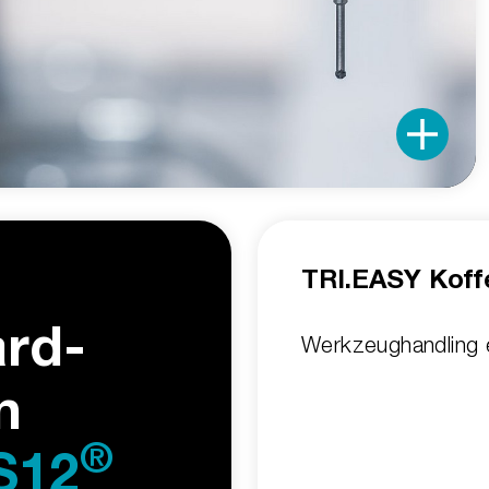
TRI.EASY Koff
ard­
Werkzeughandling e
n
®
S12