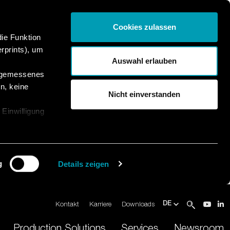
Cookies zulassen
die Funktion
rprints), um
Auswahl erlauben
angemessenes
n, keine
Nicht einverstanden
 Einwilligung
g
Details zeigen
Kontakt
Karriere
Downloads
DE
Production Solutions
Services
Newsroom