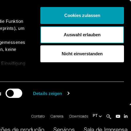
Cookies zulassen
die Funktion
rprints), um
Auswahl erlauben
angemessenes
n, keine
Nicht einverstanden
 Einwilligung
g
Details zeigen
Contato
Carreira
Downloads
PT
ções de produção
Serviços
Sala de Imprensa