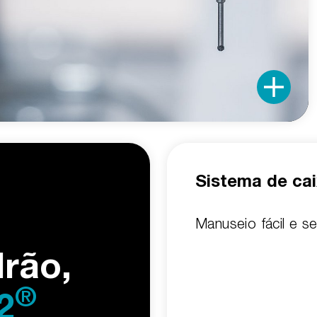
Sistema de ca
Manuseio fácil e s
drão,
®
2