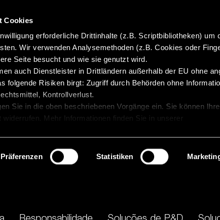
t Cookies
willigung erforderliche Drittinhalte (z.B. Scriptbibliotheken) um 
isten. Wir verwenden Analysemethoden (z.B. Cookies oder Finge
re Seite besucht und wie sie genutzt wird.
en auch Dienstleister in Drittländern außerhalb der EU ohne 
 folgende Risiken birgt: Zugriff durch Behörden ohne Informatio
chtsmittel, Kontrollverlust.
gen Sie in die oben beschriebenen Vorgänge ein. Sie können Ihre
t widerrufen. Mehr Informationen finden Sie in unserer
Präferenzen
Statistiken
Marketin
a
Responsabilidade
Soluções de P&D
Solu