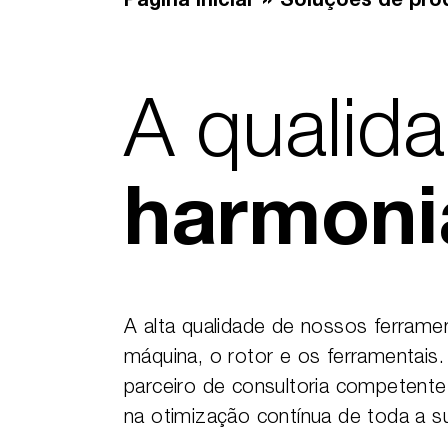
Página inicial
Soluções de pro
A qualid
harmoni
A alta qualidade de nossos ferramen
máquina, o rotor e os ferramenta
parceiro de consultoria competent
na otimização contínua de toda a s