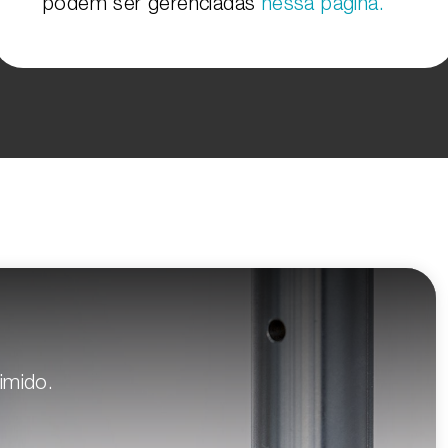
podem ser gerenciadas
nessa página.
imido.