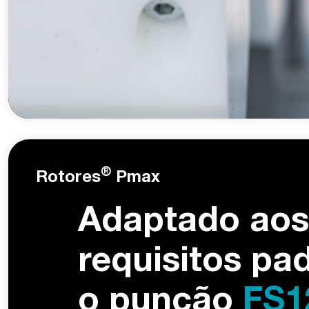
®
Rotores
Pmax
Adaptado aos
requisitos pa
o punção
FS1