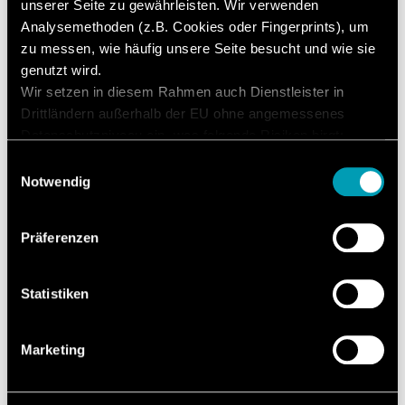
unserer Seite zu gewährleisten. Wir verwenden
Maschinenbau.
Analysemethoden (z.B. Cookies oder Fingerprints), um
zu messen, wie häufig unsere Seite besucht und wie sie
Durch unsere Mitgliedschaft bei EcoVadis
genutzt wird.
schaffen wir für unsere Kunden höchstmögliche
Wir setzen in diesem Rahmen auch Dienstleister in
Transparenz und bekennen uns dazu, ethisch-
Drittländern außerhalb der EU ohne angemessenes
soziales und umweltgerechtes Verhalten
Datenschutzniveau ein, was folgende Risiken birgt:
entlang unserer Lieferkette stetig zu
Zugriff durch Behörden ohne Information, keine
Einwilligungsauswahl
verbessern.
Betroffenenrechte, keine Rechtsmittel, Kontrollverlust.
Notwendig
Mit Ihrer Zustimmung willigen Sie in die oben
beschriebenen Vorgänge ein. Sie können Ihre
Präferenzen
Einwilligung mit Wirkung für die Zukunft widerrufen. Mehr
Informationen finden Sie in unserer
Datenschutzerklärung.
Statistiken
Marketing
Details anzeigen