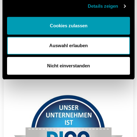
Details zeigen
Cookies zulassen
Fette Compacting ist Mitglied im
DICO (Deutsches Institut für
Auswahl erlauben
Compliance e.V.).
Das DICO berät und unterstützt dabei,
Nicht einverstanden
Grundsätze guter Unternehmensführung zu
gestalten.