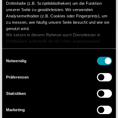
Drittinhalte (z.B. Scriptbibliotheken) um die Funktion
unserer Seite zu gewährleisten. Wir verwenden
Messen wie nie zuvor (ePAT)
Analysemethoden (z.B. Cookies oder Fingerprints), um
zu messen, wie häufig unsere Seite besucht und wie sie
09. Dezember 2022
Lesedauer: 6 Minuten
genutzt wird.
Wir setzen in diesem Rahmen auch Dienstleister in
Drittländern außerhalb der EU ohne angemessenes
Datenschutzniveau ein, was folgende Risiken birgt:
Zugriff durch Behörden ohne Information, keine
Einwilligungsauswahl
1 von 2
Betroffenenrechte, keine Rechtsmittel, Kontrollverlust.
Notwendig
Mit Ihrer Zustimmung willigen Sie in die oben
beschriebenen Vorgänge ein. Sie können Ihre
Präferenzen
Einwilligung mit Wirkung für die Zukunft widerrufen. Mehr
Informationen finden Sie in unserer
Datenschutzerklärung.
Statistiken
Update
für Sie.
Marketing