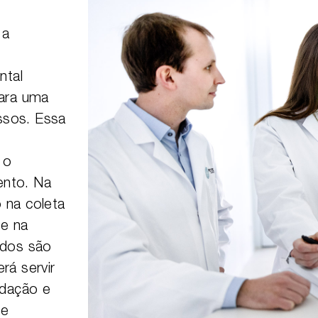
 a
ntal
para uma
ssos. Essa
 o
ento. Na
 na coleta
 e na
ados são
rá servir
idação e
de