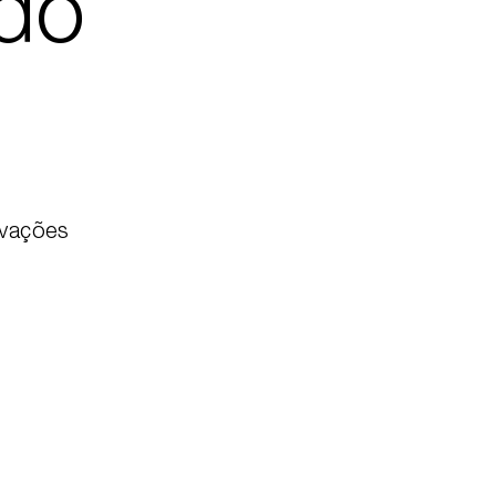
ndo
ovações