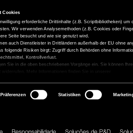
t Cookies
willigung erforderliche Drittinhalte (z.B. Scriptbibliotheken) um 
isten. Wir verwenden Analysemethoden (z.B. Cookies oder Finge
re Seite besucht und wie sie genutzt wird.
en auch Dienstleister in Drittländern außerhalb der EU ohne 
 folgende Risiken birgt: Zugriff durch Behörden ohne Informatio
chtsmittel, Kontrollverlust.
gen Sie in die oben beschriebenen Vorgänge ein. Sie können Ihre
t widerrufen. Mehr Informationen finden Sie in unserer
Präferenzen
Statistiken
Marketin
a
Responsabilidade
Soluções de P&D
Solu