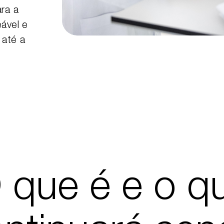
ara a
eável e
 até a
 que é e o q