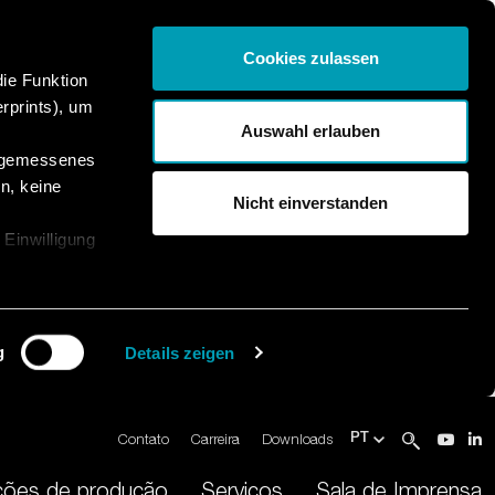
Cookies zulassen
die Funktion
rprints), um
Auswahl erlauben
angemessenes
n, keine
Nicht einverstanden
 Einwilligung
g
Details zeigen
Contato
Carreira
Downloads
PT
ções de produção
Serviços
Sala de Imprensa