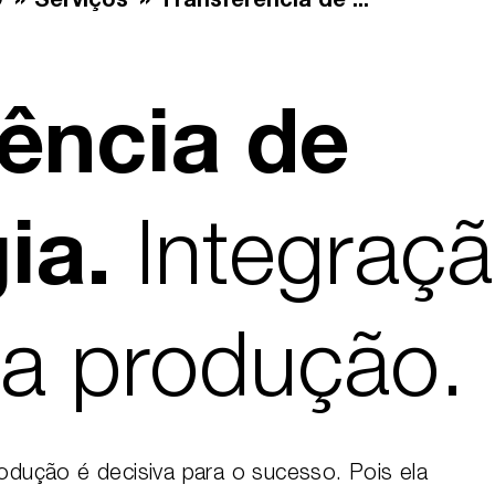
D
Serviços
Transferência de ...
ência de
Integraç
gia.
na produção.
rodução é decisiva para o sucesso. Pois ela