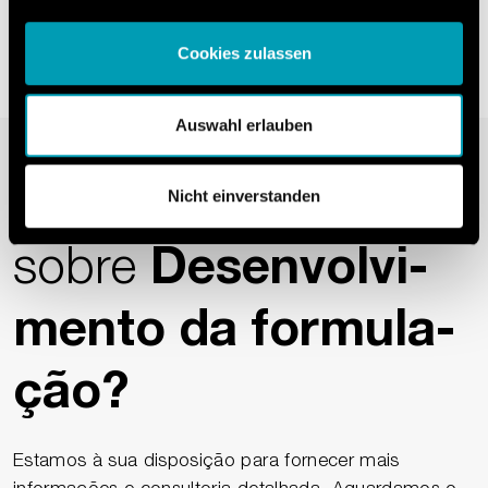
Cookies zulassen
Auswahl erlauben
Quer saber mais
Nicht einverstanden
sobre
Desen­vol­vi­
mento da for­mu­la­
ção?
Estamos à sua disposição para fornecer mais
informações e consultoria detalhada. Aguardamos o