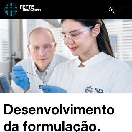
De­sen­vol­vi­mento
da for­mu­la­ção.