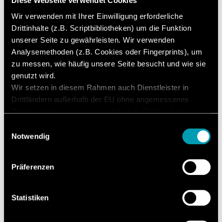
Diese Webseite verwendet Cookies
compreender os valores de medida e a construir
Wir verwenden mit Ihrer Einwilligung erforderliche
processos estáveis e contínuos com qualidade
Drittinhalte (z.B. Scriptbibliotheken) um die Funktion
constante.
unserer Seite zu gewährleisten. Wir verwenden
Analysemethoden (z.B. Cookies oder Fingerprints), um
zu messen, wie häufig unsere Seite besucht und wie sie
Conteúdos de
genutzt wird.
Wir setzen in diesem Rahmen auch Dienstleister in
treinamento
Drittländern außerhalb der EU ohne angemessenes
Datenschutzniveau ein, was folgende Risiken birgt:
Zugriff durch Behörden ohne Information, keine
Einwilligungsauswahl
Introdução
Betroffenenrechte, keine Rechtsmittel, Kontrollverlust.
Notwendig
Mit Ihrer Zustimmung willigen Sie in die oben
beschriebenen Vorgänge ein. Sie können Ihre
Operação
Präferenzen
Einwilligung mit Wirkung für die Zukunft widerrufen. Mehr
Informationen finden Sie in unserer
Limpeza e conversão
Datenschutzerklärung.
Statistiken