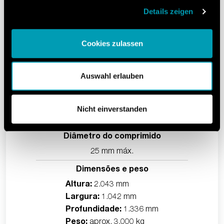
Details zeigen
FE35
Cookies zulassen
Estações de estamparia
E
Auswahl erlauben
51 máx.
Saída do tablet
Nicht einverstanden
367.200 máx. por h
Diâmetro do comprimido
D
25 mm máx.
Dimensões e peso
2.043 mm
Altura:
A
1.042 mm
Largura:
L
1.336 mm
Profundidade:
P
aprox. 3.000 kg
Peso:
P