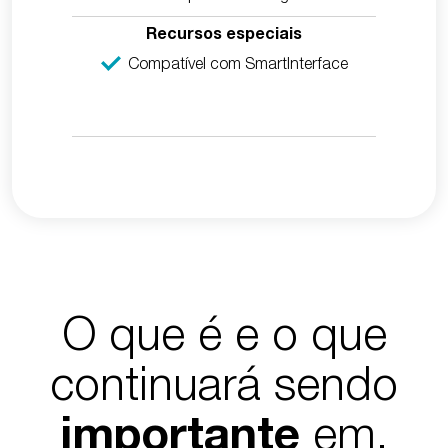
Recursos especiais
Compatível com SmartInterface
Disp
cont
Comp
O que é e o que
continuará sendo
em.
importante