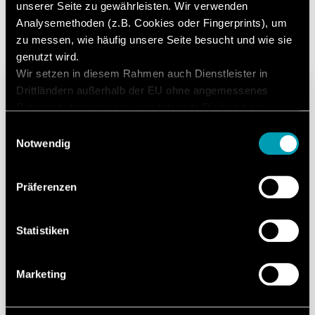
unserer Seite zu gewährleisten. Wir verwenden
Todas as versões
Versões de contenção
Analysemethoden (z.B. Cookies oder Fingerprints), um
zu messen, wie häufig unsere Seite besucht und wie sie
genutzt wird.
Wir setzen in diesem Rahmen auch Dienstleister in
Drittländern außerhalb der EU ohne angemessenes
Datenschutzniveau ein, was folgende Risiken birgt:
Zugriff durch Behörden ohne Information, keine
Einwilligungsauswahl
Betroffenenrechte, keine Rechtsmittel, Kontrollverlust.
Notwendig
Mit Ihrer Zustimmung willigen Sie in die oben
beschriebenen Vorgänge ein. Sie können Ihre
Präferenzen
Einwilligung mit Wirkung für die Zukunft widerrufen. Mehr
Informationen finden Sie in unserer
Datenschutzerklärung.
Statistiken
Marketing